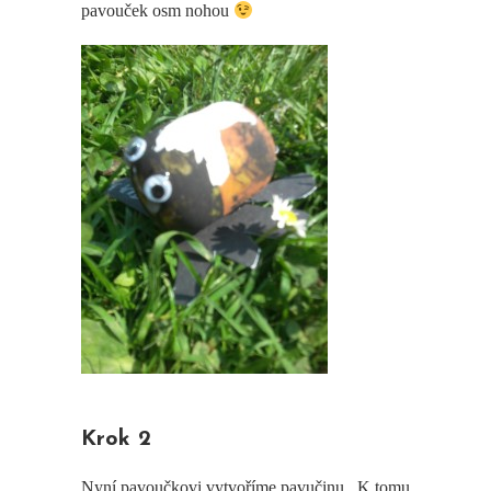
pavouček osm nohou
Krok 2
Nyní pavoučkovi vytvoříme pavučinu. K tomu