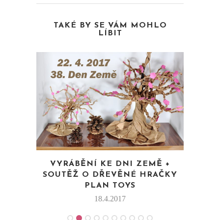
TAKÉ BY SE VÁM MOHLO
LÍBIT
VYRÁBĚNÍ KE DNI ZEMĚ +
S
VÝR
SOUTĚŽ O DŘEVĚNÉ HRAČKY
PLAN TOYS
18.4.2017