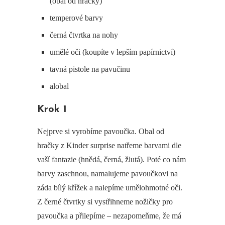
(obal od hračky)
temperové barvy
černá čtvrtka na nohy
umělé oči (koupíte v lepším papírnictví)
tavná pistole na pavučinu
alobal
Krok 1
Nejprve si vyrobíme pavoučka. Obal od
hračky z Kinder surprise natřeme barvami dle
vaší fantazie (hnědá, černá, žlutá). Poté co nám
barvy zaschnou, namalujeme pavoučkovi na
záda bílý křížek a nalepíme umělohmotné oči.
Z černé čtvrtky si vystřihneme nožičky pro
pavoučka a přilepíme – nezapomeňme, že má