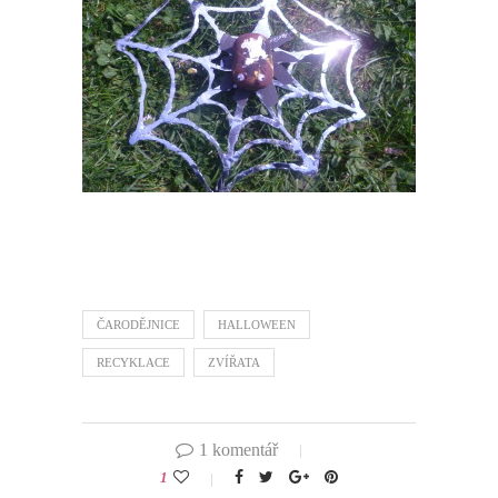
ČARODĚJNICE
HALLOWEEN
RECYKLACE
ZVÍŘATA
1 komentář
1