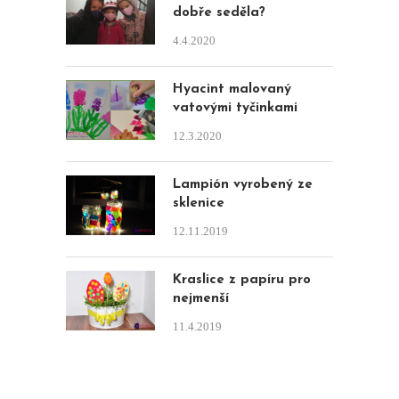
dobře seděla?
4.4.2020
Hyacint malovaný
vatovými tyčinkami
12.3.2020
Lampión vyrobený ze
sklenice
12.11.2019
Kraslice z papíru pro
nejmenší
11.4.2019