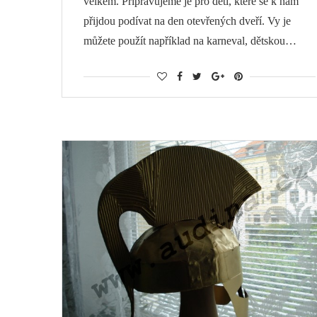
velkém. Připravujeme je pro děti, které se k nám
přijdou podívat na den otevřených dveří. Vy je
můžete použít například na karneval, dětskou…