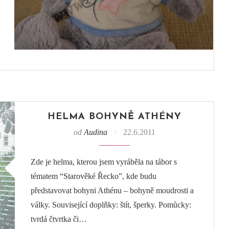
HELMA BOHYNĚ ATHÉNY
od
Audina
22.6.2011
Zde je helma, kterou jsem vyráběla na tábor s
tématem “Starověké Řecko”, kde budu
představovat bohyni Athénu – bohyně moudrosti a
války. Související doplňky: štít, šperky. Pomůcky:
tvrdá čtvrtka či…