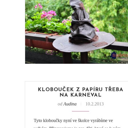
KLOBOUČEK Z PAPÍRU TŘEBA
NA KARNEVAL
od
Audina
10.2.2013
Tyto kloboučky nyní ve školce vyrábíme ve